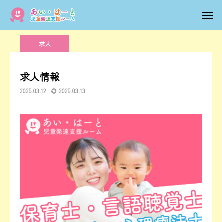
ブログ
求人
求人情報
トップページ
電話
求人
メール
営業時間
求人情報
2025.03.12
2025.03.13
地図
1日の流れ
ご利用までの流れ
写真
よくあるご質問
求人情報